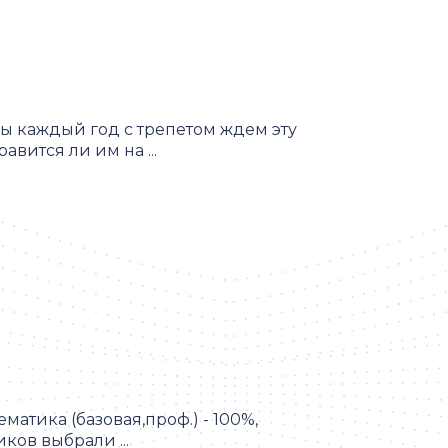
ы каждый год с трепетом ждем эту
авится ли им на ...
ематика (базовая,проф.) - 100%,
ов выбрали ...