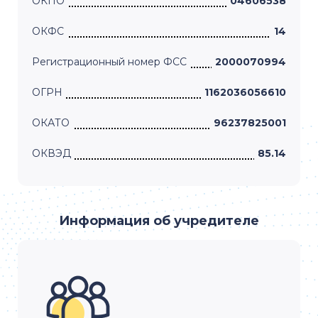
ОКПО
04606538
ОКФС
14
Регистрационный номер ФСС
2000070994
ОГРН
1162036056610
ОКАТО
96237825001
ОКВЭД
85.14
Информация об учредителе