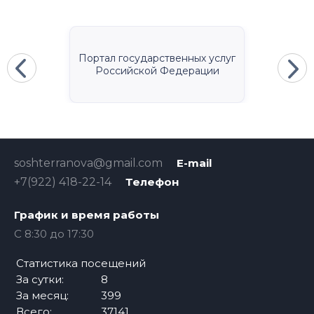
Портал государственных услуг
Российской Федерации
soshterranova@gmail.com
E-mail
+7(922) 418-22-14
Телефон
График и время работы
С 8:30 до 17:30
Статистика посещений
За сутки:
8
За месяц:
399
Всего:
37141